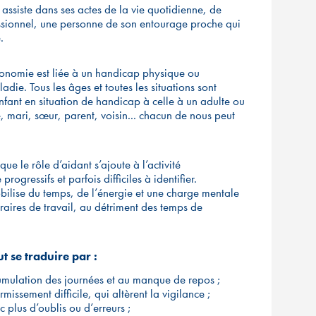
 assiste dans ses actes de la vie quotidienne, de
essionnel, une personne de son entourage proche qui
.
utonomie est liée à un handicap physique ou
ie. Tous les âges et toutes les situations sont
nfant en situation de handicap à celle à un adulte ou
mari, sœur, parent, voisin... chacun de nous peut
que le rôle d’aidant s’ajoute à l’activité
progressifs et parfois difficiles à identifier.
ilise du temps, de l’énergie et une charge mentale
aires de travail, au détriment des temps de
t se traduire par :
ccumulation des journées et au manque de repos ;
ssement difficile, qui altèrent la vigilance ;
 plus d’oublis ou d’erreurs ;