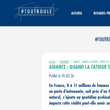
Aller
au
contenu
ACCUEIL
RISQUES P
#TOUTROUL
ACCUEIL
>
SOLIDARITÉ
>
AIDANCE : QUAND LA FATIGUE S’INVITE AU T
AIDANCE : QUAND LA FATIGUE S
Publié le 05.03.26
En France, 8 à 11 millions de femme
en perte d’autonomie, soit près d’un
naturel, s’ajoute au quotidien profes
impacts cette réalité peut-elle avoir sur