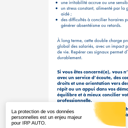
une irritabilité accrue ou une sensib
un stress constant, alimenté par la
aidé ;
des difficultés à concilier horaires
générer absentéisme ou retards.
À long terme, cette double charge prof
global des salariés, avec un impact pos
de vie. Repérer ces signaux permet d’ag
durablement.
Si vous êtes concerné(e), vous n
avec un service d’écoute, des co
droits et une orientation vers d
répit ou un appui dans vos démar
équilibre et à mieux concilier v
professionnelle.
Parce qu’accompagner un proche 
propre santé, nos équipes sont à