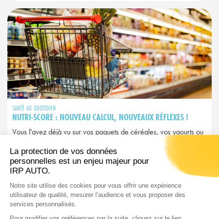
SANTÉ AU QUOTIDIEN
NUTRI-SCORE : NOUVEAU CALCUL, NOUVEAUX RÉFLEXES !
Vous l'avez déjà vu sur vos paquets de céréales, vos yaourts ou
vos plats préparés. Ce petit logo coloré allant du A vert au E
rouge, c'est le Nutri-Score. Mais attention : depuis 2025, il a
changé et avec lui, peut-être vos habitudes d’achat…
LIRE L'ARTICLE