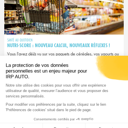
SANTÉ AU QUOTIDIEN
NUTRI-SCORE : NOUVEAU CALCUL, NOUVEAUX RÉFLEXES !
Vous l'avez déjà vu sur vos paquets de céréales, vos yaourts ou
vos plats préparés. Ce petit logo coloré allant du A vert au E
rouge, c'est le Nutri-Score. Mais attention : depuis 2025, il a
changé et avec lui, peut-être vos habitudes d’achat…
LIRE L'ARTICLE
IRP AUTO est le Groupe de protection sociale des professionnels
des services de l’automobile.