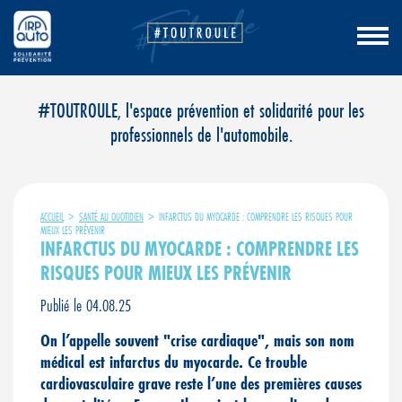
Aller
#TOUTROULE, l'espace prévention et solidarité pour les
au
professionnels de l'automobile.
contenu
ACCUEIL
>
SANTÉ AU QUOTIDIEN
>
INFARCTUS DU MYOCARDE : COMPRENDRE LES RISQUES POUR
MIEUX LES PRÉVENIR
INFARCTUS DU MYOCARDE : COMPRENDRE LES
RISQUES POUR MIEUX LES PRÉVENIR
Publié le 04.08.25
On l’appelle souvent "crise cardiaque", mais son nom
médical est infarctus du myocarde. Ce trouble
cardiovasculaire grave reste l’une des premières causes