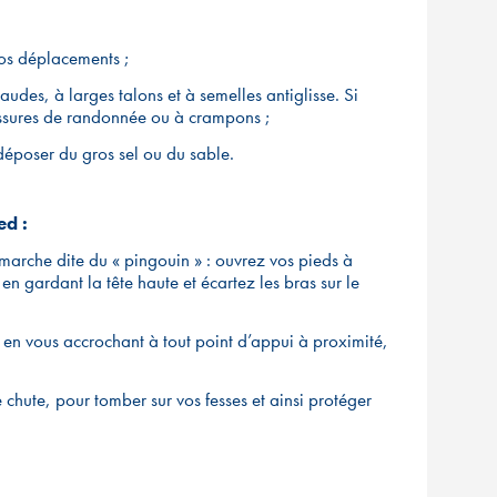
vos déplacements ;
audes, à larges talons et à semelles antiglisse. Si
ussures de randonnée ou à crampons ;
déposer du gros sel ou du sable.
ed :
marche dite du « pingouin » : ouvrez vos pieds à
t en gardant la tête haute et écartez les bras sur le
 en vous accrochant à tout point d’appui à proximité,
e chute, pour tomber sur vos fesses et ainsi protéger