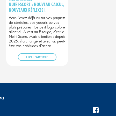
NUTRI-SCORE : NOUVEAU CALCUL,
NOUVEAUX RÉFLEXES !
Vous l'avez déjà vu sur vos paquets
de céréales, vos yaourts ou vos
plats préparés. Ce petit logo coloré
allant du A vert au E rouge, c'est le
Nutri-Score. Mais attention : depuis
2025, il a changé et avec lui, peut-
être vos habitudes d’achat…
LIRE L'ARTICLE
ACT