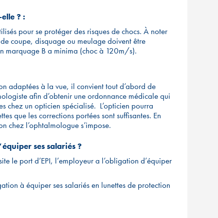
elle ? :
ilisés pour se protéger des risques de chocs. À noter
es de coupe, disquage ou meulage doivent être
t un marquage B a minima (choc à 120m/s).
ion adaptées à la vue, il convient tout d’abord de
ologiste afin d’obtenir une ordonnance médicale qui
tes chez un opticien spécialisé. L’opticien pourra
ettes que les corrections portées sont suffisantes. En
ion chez l’ophtalmologue s’impose.
’équiper ses salariés ?
site le port d’EPI, l’employeur a l’obligation d’équiper
ation à équiper ses salariés en lunettes de protection