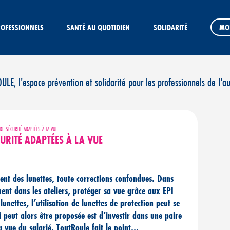
ROFESSIONNELS
SANTÉ AU QUOTIDIEN
SOLIDARITÉ
MO
E, l'espace prévention et solidarité pour les professionnels de l'a
E SÉCURITÉ ADAPTÉES À LA VUE
URITÉ ADAPTÉES À LA VUE
ent des lunettes, toute corrections confondues. Dans
ent dans les ateliers, protéger sa vue grâce aux EPI
lunettes, l’utilisation de lunettes de protection peut se
i peut alors être proposée est d’investir dans une paire
a vue du salarié. ToutRoule fait le point…