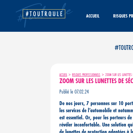
Aller
au
contenu
ACCUEIL
RISQUES P
#TOUTROUL
ACCUEIL
>
RISQUES PROFESSIONNELS
>
ZOOM SUR LES LUNETTES D
ZOOM SUR LES LUNETTES DE SÉC
Publié le 07.02.24
De nos jours, 7 personnes sur 10 port
les services de l’automobile et notamm
est essentiel. Or, pour les porteurs de 
révéler inconfortable. Une solution qu
de lunettes de protection adaptées à l